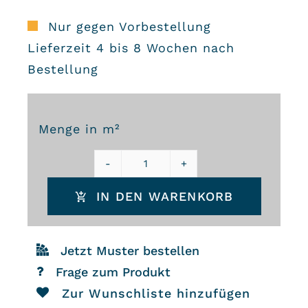
Nur gegen Vorbestellung
Lieferzeit 4 bis 8 Wochen nach
Bestellung
Menge in m²
Bejmat
IN DEN WARENKORB
10×15×1,5
cm
–
Jetzt Muster bestellen
Ref.
Frage zum Produkt
Zur Wunschliste hinzufügen
BJ1015