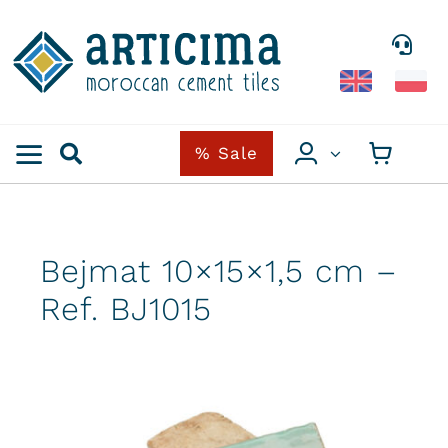
Skip
to
content
% Sale
Bejmat 10×15×1,5 cm –
Ref. BJ1015