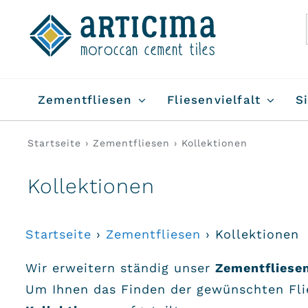
Skip
to
content
Zementfliesen
Fliesenvielfalt
S
Startseite
›
Zementfliesen
›
Kollektionen
Kollektionen
Startseite
›
Zementfliesen
›
Kollektionen
Wir erweitern ständig unser
Zementfliese
Um Ihnen das Finden der gewünschten Flie