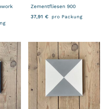
hwork
Zementfliesen 900
37,91
€
pro Packung
ng