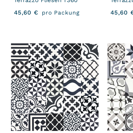
Terrazzo Fliesen T360
Terrazz
45,60
€
45,60
pro Packung