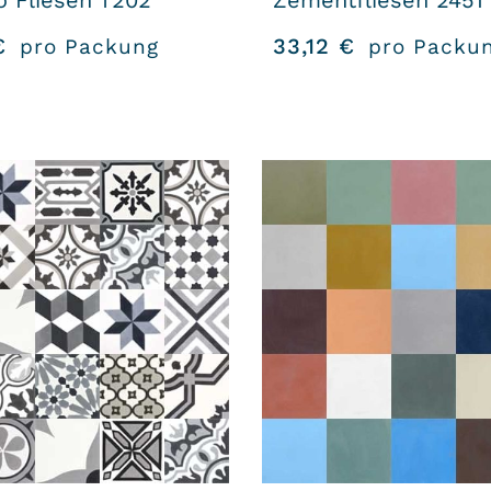
o Fliesen T202
Zementfliesen 2451
€
33,12
€
pro Packung
pro Packu