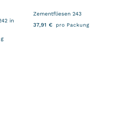
Zementfliesen 243
242 in
37,91
€
pro Packung
ng