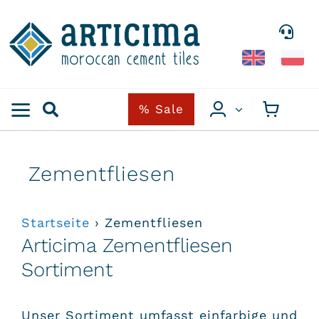
Skip
to
content
% Sale
Zementfliesen
Startseite
›
Zementfliesen
Articima Zementfliesen
Sortiment
Unser Sortiment umfasst einfarbige und