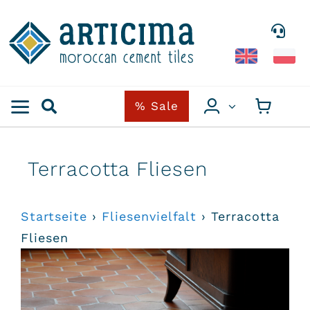
Skip
to
content
% Sale
Terracotta Fliesen
Startseite
›
Fliesenvielfalt
›
Terracotta
Fliesen