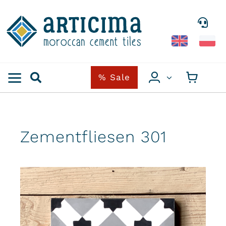
Skip
to
content
% Sale
Zementfliesen 301