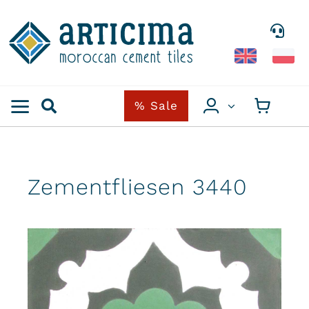
Skip
to
content
% Sale
Zementfliesen 3440