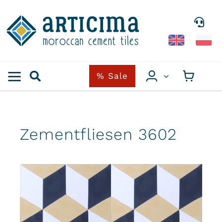
Skip
to
content
% Sale
Zementfliesen 3602