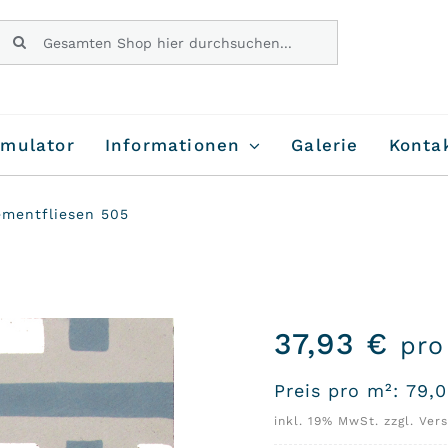
Suche
nach:
imulator
Informationen
Galerie
Konta
ementfliesen 505
37,93
€
pro
Preis pro m²:
79,
inkl. 19% MwSt. zzgl. Ver