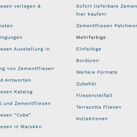
iesen verlegen &
Sofort lieferbare Zemen
hier kaufen!
osten
Zementfliesen Patchwo
dingungen
Mehrfarbige
esen Ausstellung in
Einfarbige
Bordüren
ung von Zementfliesen
Weitere Formate
nd Antworten
Zubehör
iesen Katalog
Fliesenvielfalt
l und Zementfliesen
Terracotta Fliesen
iesen “Cube”
Kollektionen
iesen in Marokko