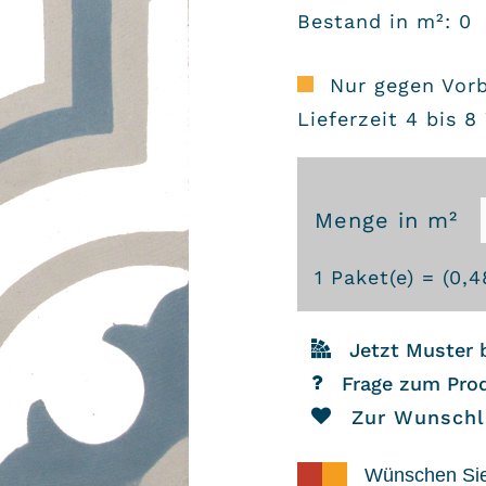
Bestand in m²: 0
Nur gegen Vor
Lieferzeit 4 bis 
Menge in m²
Zementfliesen
1
Paket(e) = (
0,4
505
Menge
Jetzt Muster 
Frage zum Pro
Zur Wunschl
Wünschen Si