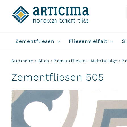
Skip
to
content
Zementfliesen
Fliesenvielfalt
S
Startseite
›
Shop
›
Zementfliesen
›
Mehrfarbige
›
Z
Zementfliesen 505