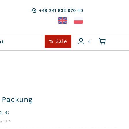
+49 241 932 970 40
% Sale
kt
 Packung
02
€
sand *