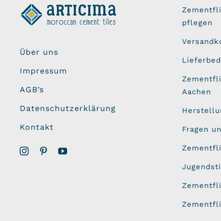
Zementfl
pflegen
Versandk
Über uns
Lieferbe
Impressum
Zementfli
AGB’s
Aachen
Datenschutzerklärung
Herstell
Kontakt
Fragen u
Zementfl
Jugendsti
Zementfl
Zementfl