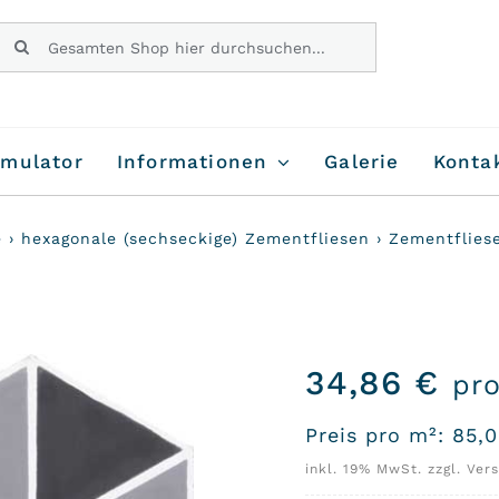
Suche
nach:
imulator
Informationen
Galerie
Konta
e
›
hexagonale (sechseckige) Zementfliesen
›
Zementflies
34,86
€
pr
Preis pro m²:
85,
inkl. 19% MwSt. zzgl. Ver