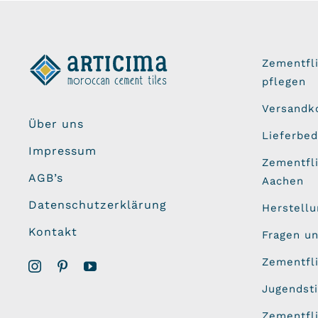
Zementfl
pflegen
Versandk
Über uns
Lieferbe
Impressum
Zementfli
AGB’s
Aachen
Datenschutzerklärung
Herstell
Kontakt
Fragen u
Zementfl
Jugendsti
Zementfl