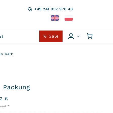
+49 241 932 970 40
% Sale
kt
en 6431
o Packung
02
€
sand *