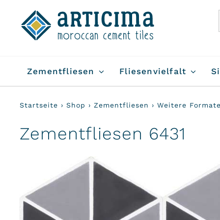
Skip
to
content
Zementfliesen
Fliesenvielfalt
S
Startseite
›
Shop
›
Zementfliesen
›
Weitere Format
Zementfliesen 6431