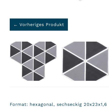
← Vorheriges Produkt
Format: hexagonal, sechseckig 20x23x1,6