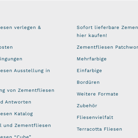
iesen verlegen &
Sofort lieferbare Zemen
hier kaufen!
osten
Zementfliesen Patchwo
dingungen
Mehrfarbige
esen Ausstellung in
Einfarbige
Bordüren
ung von Zementfliesen
Weitere Formate
nd Antworten
Zubehör
iesen Katalog
Fliesenvielfalt
l und Zementfliesen
Terracotta Fliesen
iesen “Cube”