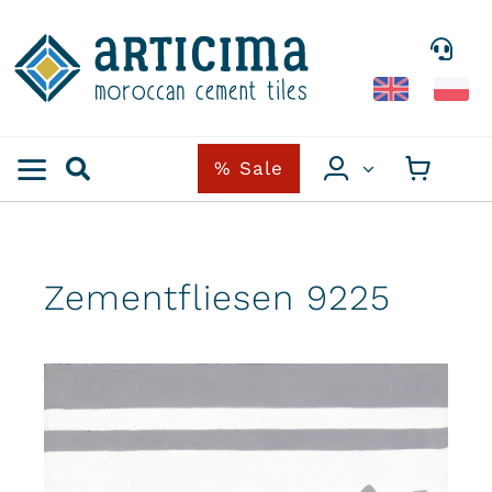
Skip
to
content
% Sale
Zementfliesen 9225