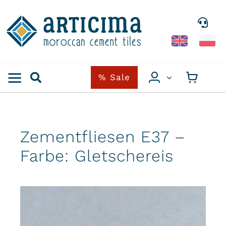
Skip
to
content
% Sale
Zementfliesen E37 –
Farbe: Gletschereis