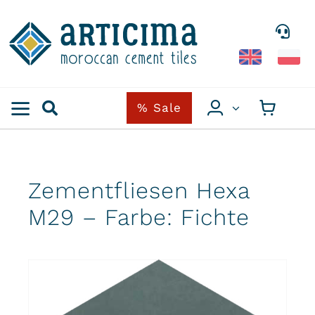
Skip
to
content
% Sale
Zementfliesen Hexa
M29 – Farbe: Fichte