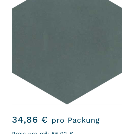
34,86
€
pro Packung
Preis pro m²:
85,02
€