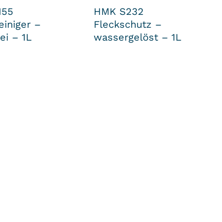
155
HMK S232
einiger –
Fleckschutz –
ei – 1L
wassergelöst – 1L