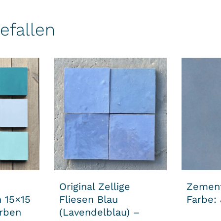
efallen
Original Zellige
Zement
 15×15
Fliesen Blau
Farbe:
arben
(Lavendelblau) –