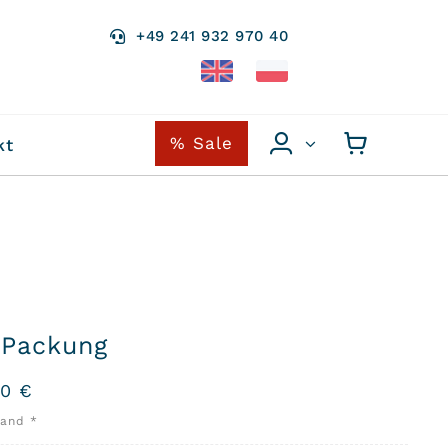
+49 241 932 970 40
% Sale
kt
 Packung
00
€
sand *