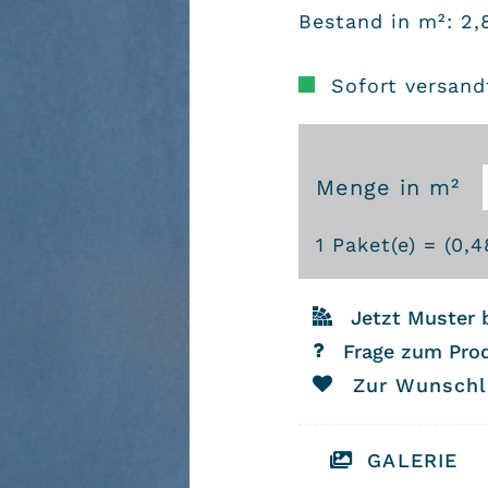
Bestand in m²: 2,
Sofort versandf
Menge in m²
Zementfliesen
1
Paket(e) = (
0,4
M31
-
Jetzt Muster 
Farbe:
Frage zum Pro
Meer
Zur Wunschl
Menge
GALERIE