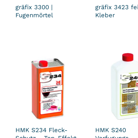
gräfix 3300 |
gräfix 3423 fei
Fugenmörtel
Kleber
HMK S234 Fleck-
HMK S240
Schutz – Top-Effekt
Verfugungs-