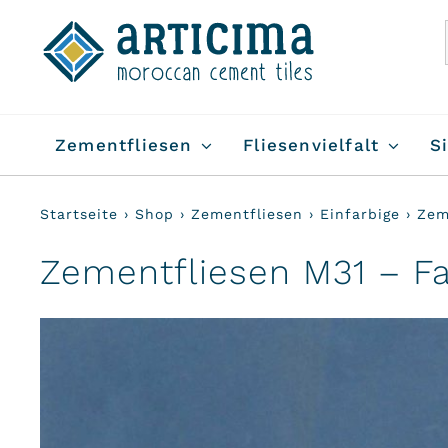
Skip
to
content
Zementfliesen
Fliesenvielfalt
S
Startseite
›
Shop
›
Zementfliesen
›
Einfarbige
›
Zem
Zementfliesen M31 – F