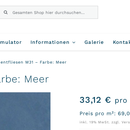
Suche
nach:
imulator
Informationen
Galerie
Konta
entfliesen M31 – Farbe: Meer
arbe: Meer
33,12
€
pro
Preis pro m²:
69,
inkl. 19% MwSt. zzgl. Ver