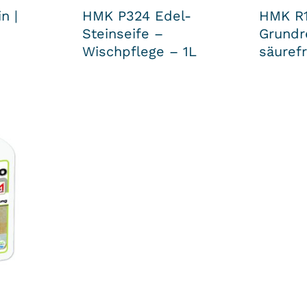
n |
HMK P324 Edel-
HMK R
Steinseife –
Grundr
Wischpflege – 1L
säurefr