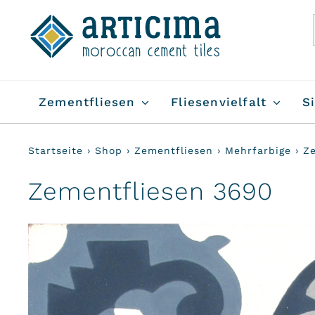
Skip
to
content
Zementfliesen
Fliesenvielfalt
S
Startseite
›
Shop
›
Zementfliesen
›
Mehrfarbige
›
Z
Zementfliesen 3690