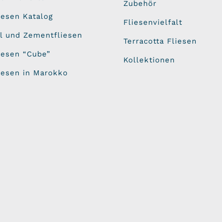
Zubehör
iesen Katalog
Fliesenvielfalt
l und Zementfliesen
Terracotta Fliesen
iesen “Cube”
Kollektionen
iesen in Marokko