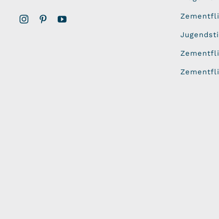
Zementfl
Jugendsti
Zementfl
Zementfl