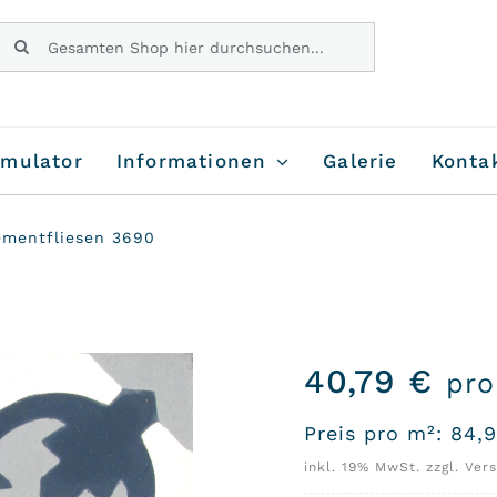
Suche
nach:
imulator
Informationen
Galerie
Konta
ementfliesen 3690
40,79
€
pro
Preis pro m²:
84,
inkl. 19% MwSt. zzgl. Ver