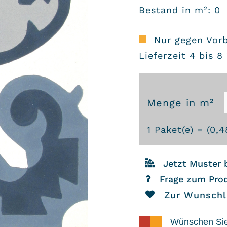
Bestand in m²: 0
Nur gegen Vor
Lieferzeit 4 bis 
Menge in m²
Zementfliesen
1
Paket(e) = (
0,4
3690
Menge
Jetzt Muster 
Frage zum Pro
Zur Wunschl
Wünschen Si