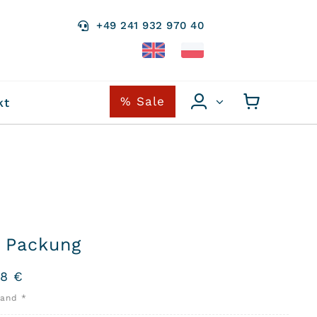
+49 241 932 970 40
% Sale
kt
 Packung
98
€
sand *