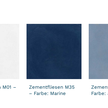
n M01 –
Zementfliesen M35
Zement
– Farbe: Marine
Farbe: