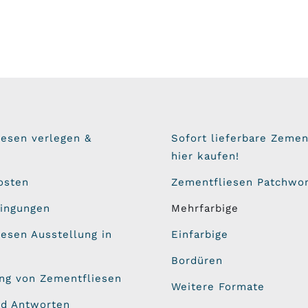
iesen verlegen &
Sofort lieferbare Zemen
hier kaufen!
osten
Zementfliesen Patchwo
dingungen
Mehrfarbige
esen Ausstellung in
Einfarbige
Bordüren
ung von Zementfliesen
Weitere Formate
nd Antworten