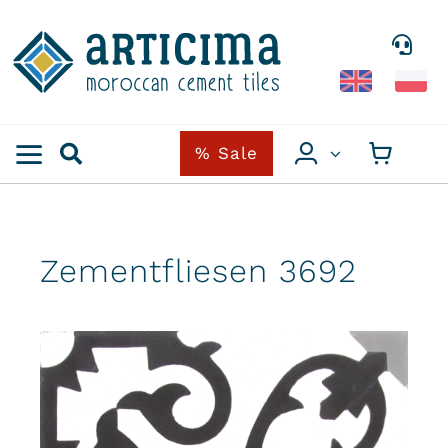
Skip
to
content
% Sale
Zementfliesen 3692