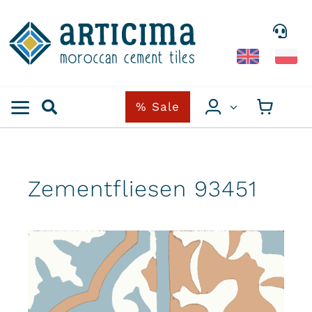
Skip
to
content
% Sale
Zementfliesen 93451